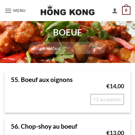
Passer
MENU
0
au
contenu
BOEUF
55. Boeuf aux oignons
€
14,00
+1 au panier
56. Chop-shoy au boeuf
€
13,00