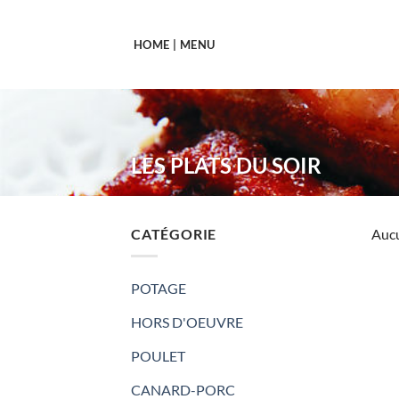
Passer
au
HOME | MENU
contenu
LES PLATS DU SOIR
CATÉGORIE
Aucu
POTAGE
HORS D'OEUVRE
POULET
CANARD-PORC