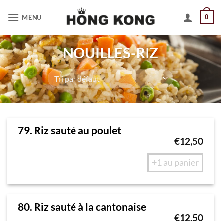
Passer
MENU
0
au
contenu
NOUILLES-RIZ
79. Riz sauté au poulet
€
12,50
+1 au panier
80. Riz sauté à la cantonaise
€
12,50